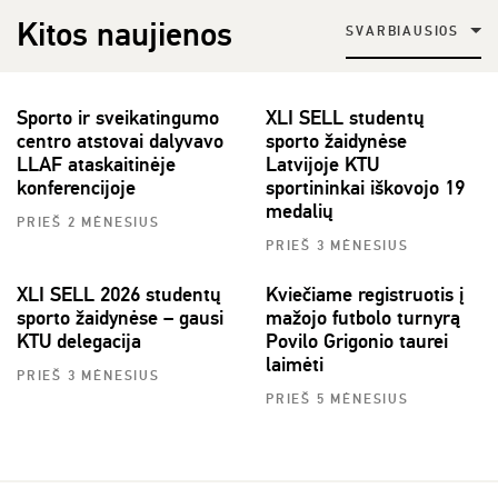
Kitos naujienos
SVARBIAUSIOS
Sporto ir sveikatingumo
XLI SELL studentų
centro atstovai dalyvavo
sporto žaidynėse
LLAF ataskaitinėje
Latvijoje KTU
konferencijoje
sportininkai iškovojo 19
medalių
PRIEŠ 2 MĖNESIUS
PRIEŠ 3 MĖNESIUS
XLI SELL 2026 studentų
Kviečiame registruotis į
sporto žaidynėse – gausi
mažojo futbolo turnyrą
KTU delegacija
Povilo Grigonio taurei
laimėti
PRIEŠ 3 MĖNESIUS
PRIEŠ 5 MĖNESIUS