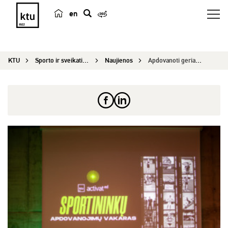
en
p
a
i
KTU
Sporto ir sveikatingumo centras
Naujienos
Apdovanoti geriausi Kauno technologijos universi...
e
š
k
a