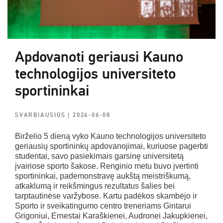
Apdovanoti geriausi Kauno
technologijos universiteto
sportininkai
SVARBIAUSIOS
| 2026-06-08
Birželio 5 dieną vyko Kauno technologijos universiteto
geriausių sportininkų apdovanojimai, kuriuose pagerbti
studentai, savo pasiekimais garsinę universitetą
įvairiose sporto šakose. Renginio metu buvo įvertinti
sportininkai, pademonstravę aukštą meistriškumą,
atkaklumą ir reikšmingus rezultatus šalies bei
tarptautinėse varžybose. Kartu padėkos skambėjo ir
Sporto ir sveikatingumo centro treneriams Gintarui
Grigoniui, Ernestai Karaškienei, Audronei Jakupkienei,