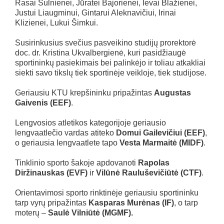
Rasai Šulnienei, Jūratei Bajorienei, Ievai Blažienei,
Justui Liaugminui, Gintarui Aleknavičiui, Irinai
Klizienei, Lukui Šimkui.
Susirinkusius svečius pasveikino studijų prorektorė
doc. dr. Kristina Ukvalbergienė, kuri pasidžiaugė
sportininkų pasiekimais bei palinkėjo ir toliau atkakliai
siekti savo tikslų tiek sportinėje veikloje, tiek studijose.
Geriausiu KTU krepšininku pripažintas
Augustas
Gaivenis (EEF)
.
Lengvosios atletikos kategorijoje geriausio
lengvaatlečio vardas atiteko
Domui Gailevičiui (EEF)
,
o geriausia lengvaatlete tapo
Vesta Marmaitė (MIDF)
.
Tinklinio sporto šakoje apdovanoti
Rapolas
Diržinauskas (EVF)
ir
Vilūnė Rauluševičiūtė (CTF)
.
Orientavimosi sporto rinktinėje geriausiu sportininku
tarp vyrų pripažintas
Kasparas Murėnas (IF)
, o tarp
moterų –
Saulė Vilniūtė (MGMF).