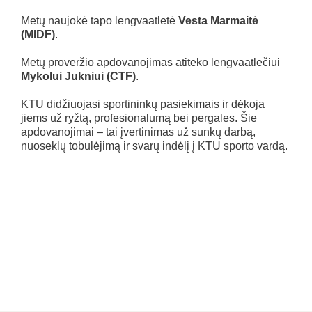
Metų naujokė tapo lengvaatletė
Vesta Marmaitė
(MIDF)
.
Metų proveržio apdovanojimas atiteko lengvaatlečiui
Mykolui Jukniui (CTF)
.
KTU didžiuojasi sportininkų pasiekimais ir dėkoja
jiems už ryžtą, profesionalumą bei pergales. Šie
apdovanojimai – tai įvertinimas už sunkų darbą,
nuoseklų tobulėjimą ir svarų indėlį į KTU sporto vardą.