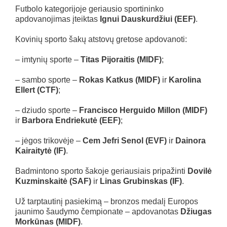
Futbolo kategorijoje geriausio sportininko
apdovanojimas įteiktas
Ignui Dauskurdžiui (EEF)
.
Kovinių sporto šakų atstovų gretose apdovanoti:
– imtynių sporte –
Titas Pijoraitis (MIDF)
;
– sambo sporte –
Rokas Katkus (MIDF)
ir
Karolina
Ellert (CTF)
;
– dziudo sporte –
Francisco Herguido Millon (MIDF)
ir
Barbora Endriekutė (EEF)
;
– jėgos trikovėje –
Cem Jefri Senol (EVF)
ir
Dainora
Kairaitytė (IF)
.
Badmintono sporto šakoje geriausiais pripažinti
Dovilė
Kuzminskaitė (SAF)
ir
Linas Grubinskas (IF)
.
Už tarptautinį pasiekimą – bronzos medalį Europos
jaunimo šaudymo čempionate – apdovanotas
Džiugas
Morkūnas (MIDF)
.