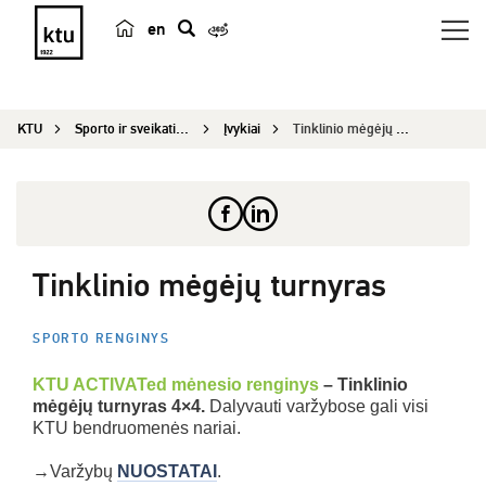
en
p
a
i
KTU
Sporto ir sveikatingumo centras
Įvykiai
Tinklinio mėgėjų turnyras
e
š
k
a
Tinklinio mėgėjų turnyras
SPORTO RENGINYS
KTU ACTIVATed mėnesio renginys
– Tinklinio
mėgėjų turnyras 4×4.
Dalyvauti varžybose gali visi
KTU bendruomenės nariai.
→Varžybų
NUOSTATAI
.