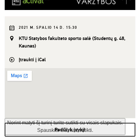
2021 M. SPALIO 14 D. 15:30
KTU Statybos fakulteto sporto salė (Studentų g. 48,
Kaunas)
Įtraukti į iCal
Norint matyti šį turinį turite sutikti su visais slapukais.
Pasiūlyk įvykį!
Spauskite čia, kad sutikti.